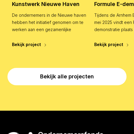
Kunstwerk Nieuwe Haven
Formule E-de
De ondernemers in de Nieuwe haven
Tijdens de Arnhem E
s.
hebben het initiatief genomen om te
mei 2025 vindt een 
werken aan een gezamenlijke
demonstratie plaats
identiteit voor de Nieuwe…
de Vries, voormalig
wereldkampioen…
Bekijk project
Bekijk project
Bekijk alle projecten