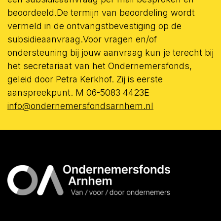
beoordeeld.De termijn van beoordeling wordt
vermeld in de ontvangstbevestiging op de
subsidieaanvraag.Voor vragen en/of
ondersteuning bij jouw aanvraag kun je terecht bij
het secretariaat van het Ondernemersfonds,
geleid door Petra Kerkhof. Zij is eerste
aanspreekpunt. M 06-5083 4423E
info@ondernemersfondsarnhem.nl