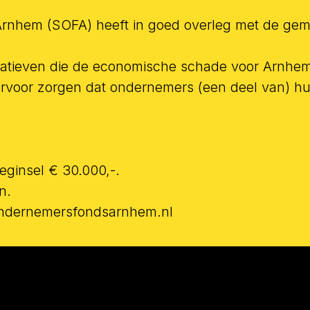
rnhem (SOFA) heeft in goed overleg met de geme
itiatieven die de economische schade voor Arnh
e ervoor zorgen dat ondernemers (een deel van) h
eginsel € 30.000,-.
n.
p ondernemersfondsarnhem.nl