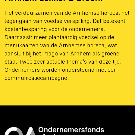
Het verduurzamen van de Arnhemse horeca: het
tegengaan van voedselverspilling. Dat betekent
kostenbesparing voor de ondernemers.
Daarnaast: meer plantaardig voedsel op de
menukaarten van de Arnhemse horeca, wat
aansluit bij het imago van Arnhem als groene
stad. Twee zeer actuele thema’s van deze tijd.
Ondernemers worden ondersteund met een
communicatiecampagne.